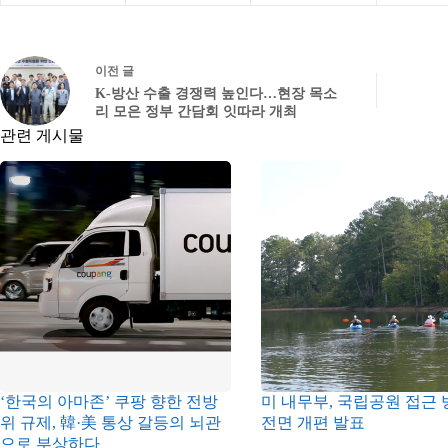
이전
글
K-방산 수출 경쟁력 높인다…현장 목소
리 모은 정부 간담회 잇따라 개최
관련 게시물
‘한국의 아마존’ 쿠팡 향한 전방
미 내무부, 국립공원 접근 
위 규제, 韓·美 통상 갈등의 뇌관
전면 개편 발표
으로 부상하다