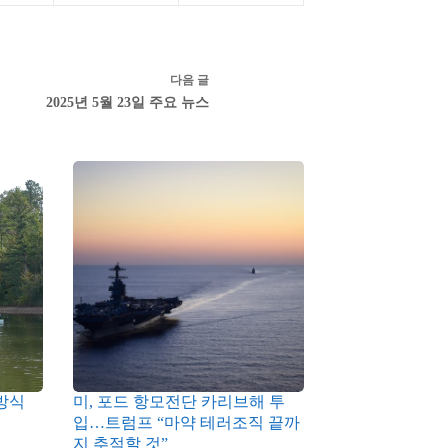
다음
글
2025년 5월 23일 주요 뉴스
방식
미, 포드 항모전단 카리브해 투
입…트럼프 “마약 테러조직 끝까
지 추적할 것”