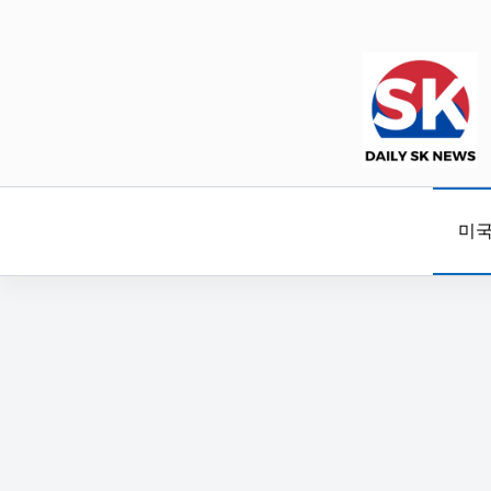
본
문
으
로
건
너
뛰
기
미국