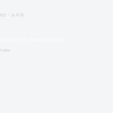
2025
In
미국
주의·중국 연계” 혐의에 미 학계 긴장
3 mins