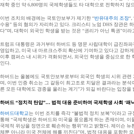
재학 중인 약 6,800명의 국제학생들도 타 대학으로 전학하지 않
이번 조치의 배경에는 국토안보부가 제기한 “
반유대주의 조장
“
수용” 등의 혐의가 자리하고 있다. 크리스티 노엄 DHS 장관은 
다”며, 대학이 외국인 학생을 받는 것은 “권리가 아닌 특권”이라
트럼프 대통령은 과거부터 하버드 등 명문 사립대학이 급진좌파
영입하고, 미국 내 마르크스주의 확산에 기여하고 있다고 강하게
이후 캠퍼스 내 시위가 격화되면서, 외국인 학생을 중심으로 한 
인다.
하버드는 올봄에도 국토안보부로부터 외국인 학생의 시위 관련 
며, 이번 인증 취소는 그 갈등이 최고조로 치달은 결과라는 분석이
른 모든 대학에도 경종을 울리는 계기”가 되길 바란다는 입장을 
하버드 “정치적 탄압”… 법적 대응 준비하며 국제학생 사회 ‘패닉
하버드대학교
는 이번 조치를 즉각 “불법적 정치 보복”이라고 
통해 “국제학생은 하버드와 미국을 풍요롭게 하는 존재이며, 이
국제적 위상을 정면으로 훼손하는 행위”라고 밝혔다. 제이슨 뉴튼
체뿐 아니라 미국 전체에 해를 끼친다”며, 법적 대응을 포함한 