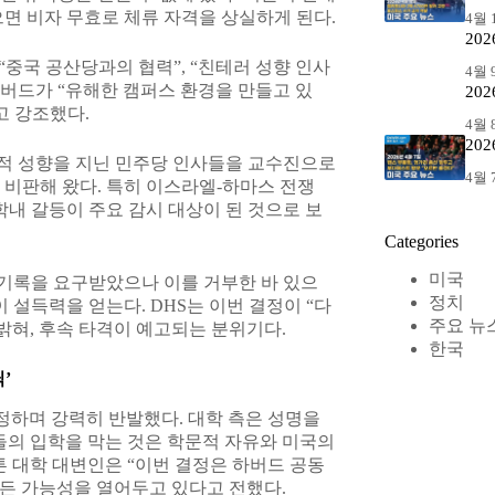
으면 비자 무효로 체류 자격을 상실하게 된다.
4월 1
20
, “중국 공산당과의 협력”, “친테러 성향 인사
4월 9
하버드가 “유해한 캠퍼스 환경을 만들고 있
20
고 강조했다.
4월 8
20
적 성향을 지닌 민주당 인사들을 교수진으로
4월 7
 비판해 왔다. 특히 이스라엘-하마스 전쟁
학내 갈등이 주요 감시 대상이 된 것으로 보
Categories
미국
기록을 요구받았으나 이를 거부한 바 있으
정치
 설득력을 얻는다. DHS는 이번 결정이 “다
주요 뉴
밝혀, 후속 타격이 예고되는 분위기다.
한국
’
규정하며 강력히 반발했다. 대학 측은 성명을
들의 입학을 막는 것은 학문적 자유와 미국의
 대학 대변인은 “이번 결정은 하버드 공동
모든 가능성을 열어두고 있다고 전했다.