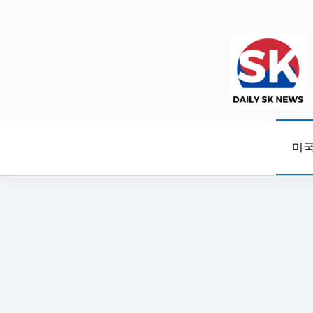
본
문
으
로
건
너
뛰
기
미국