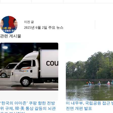
이전
글
2025년 6월 2일 주요 뉴스
관련 게시물
‘한국의 아마존’ 쿠팡 향한 전방
미 내무부, 국립공원 접근 
위 규제, 韓·美 통상 갈등의 뇌관
전면 개편 발표