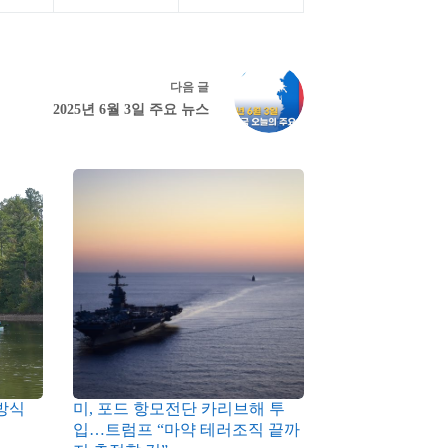
다음
글
2025년 6월 3일 주요 뉴스
방식
미, 포드 항모전단 카리브해 투
입…트럼프 “마약 테러조직 끝까