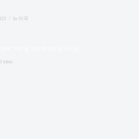
025
In
미국
전략, 70조 원 규모 투자로 본격 시동
3 mins