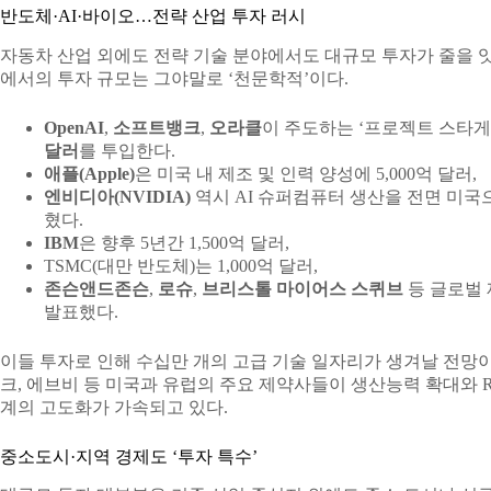
반도체·AI·바이오…전략 산업 투자 러시
자동차 산업 외에도 전략 기술 분야에서도 대규모 투자가 줄을 잇고
에서의 투자 규모는 그야말로 ‘천문학적’이다.
OpenAI
,
소프트뱅크
,
오라클
이 주도하는 ‘프로젝트 스타게
달러
를 투입한다.
애플(Apple)
은 미국 내 제조 및 인력 양성에 5,000억 달러,
엔비디아(NVIDIA)
역시 AI 슈퍼컴퓨터 생산을 전면 미국으
혔다.
IBM
은 향후 5년간 1,500억 달러,
TSMC(대만 반도체)는 1,000억 달러,
존슨앤드존슨
,
로슈
,
브리스톨 마이어스 스퀴브
등 글로벌 
발표했다.
이들 투자로 인해 수십만 개의 고급 기술 일자리가 생겨날 전망이다
크, 에브비 등 미국과 유럽의 주요 제약사들이 생산능력 확대와 R
계의 고도화가 가속되고 있다.
중소도시·지역 경제도 ‘투자 특수’