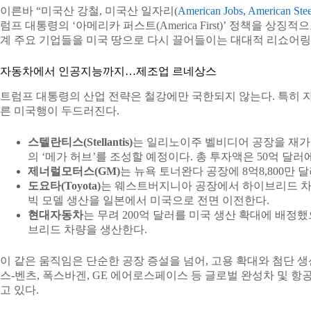
이른바 “미국산 강철, 미국산 일자리(
American Jobs, American Stee
럼프 대통령의 ‘아메리카 퍼스트(America First)’ 정책을 상징
계 주요 기업들을 미국 땅으로 다시 끌어들이는 대대적 리쇼어링
자동차에서 인공지능까지…제조업 르네상스
트럼프 대통령의 산업 전략은 철강에만 국한되지 않는다. 특히
른 미국행이 두드러진다.
스텔란티스(Stellantis)
는 일리노이주 벨비디어 공장을 재가동
의 ‘메가 허브’를 조성할 예정이다. 총 투자액은 50억 달러
제너럴모터스(GM)
는 뉴욕 토너완다 공장에 8억8,800만
도요타(Toyota)
는 웨스트버지니아 공장에서 하이브리드 차량 
빅 모델 생산을 일본에서 미국으로 전면 이전한다.
현대자동차
는 무려 200억 달러를 미국 생산 확대에 배정했
브리드 차량을 생산한다.
이 같은 움직임은 단순한 공장 증설을 넘어, 고용 확대와 첨단 
스-벤츠, 폭스바겐, GE 에어로스페이스 등 글로벌 완성차 및 
고 있다.