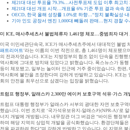
제21대 대선 투표율 79.3%…사전투표제 도입 이후 최고치
제21대 대선 개표 시작…개표율 6% 기준 투표 결과 속속 
OECD, 한국 올해 성장률 1.0%로 하향…“정치 불확실성·내
기아 인도 공장서 엔진 1,000대 빼돌려 판매…현지 경찰 수
미 ICE, 매사추세츠서 불법체류자 1,461명 체포…중범죄자 대거
미국 이민세관단속국, ICE가 매사추세츠주에서 대대적인 불법 체
패트리어트
’라는 이름의 이번 작전으로, 총 1,461명이 체포됐으
의 전과자였습니다. ICE는 지방정부의 협조 없이 단속을 진행했
역사회에 그대로 방치돼 있었다고 밝혔습니다. 폭스뉴스가 동행
등이 체포됐고, 일부는 놀이터 인근에 거주 중이었습니다. 한편,
역사회에 불안을 조장한다며 강하게 반발하고 있습니다. ICE는
회의 안전을 최우선으로 삼겠다는 입장을 밝혔습니다.
트럼프 행정부, 알래스카 2,300만 에이커 보호구역 석유·가스 개
트럼프 대통령 행정부가 알래스카 서부의 광대한 자연 보호구역에
했습니다. 이번 조치로 ‘국가석유보유지-알래스카(NPR-A)’로 알
너지 개발에 개방됩니다. 내무장관 더그 버검은 “바이든 행정부
하며 해당 지역의 상업적 개발을 공식화했습니다. 환경단체들은 
전을 파괴하려 한다”며 강하게 반발하고 있습니다. 이 지역은 북극