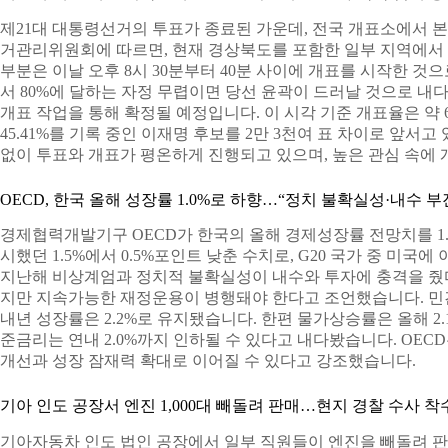
제21대 대통령선거의 투표가 종료된 가운데, 전국 개표소에서 
거관리위원회에 따르면, 현재 경상북도를 포함한 일부 지역에서 개
부분은 이날 오후 8시 30분부터 40분 사이에 개표를 시작한 것
서 80%에 달하는 자정 무렵이면 당선 윤곽이 드러날 것으로 내
개표 작업을 통해 확정될 예정입니다. 이 시각 기준 개표율은 약 6
45.41%를 기록 중인 이재명 후보를 2만 3천여 표 차이로 앞서
없이 투표와 개표가 평온하게 진행되고 있으며, 높은 관심 속에 
OECD, 한국 올해 성장률 1.0%로 하향…“정치 불확실성·내수 부
경제협력개발기구 OECD가 한국의 올해 경제성장률 전망치를 1.0
시했던 1.5%에서 0.5%포인트 낮춘 수치로, G20 국가 중 미국에
지난해 비상계엄과 정치적 불확실성이 내수와 투자에 충격을 줬
지만 지속가능한 재정운용이 병행돼야 한다고 조언했습니다. 민
내년 성장률은 2.2%로 유지됐습니다. 한편 물가상승률은 올해 2
준금리는 연내 2.0%까지 인하될 수 있다고 내다봤습니다. OE
개선과 성장 잠재력 확대로 이어질 수 있다고 강조했습니다.
기아 인도 공장서 엔진 1,000대 빼돌려 판매…현지 경찰 수사 착
기아자동차 인도 법인 공장에서 일부 직원들이 엔진을 빼돌려 판