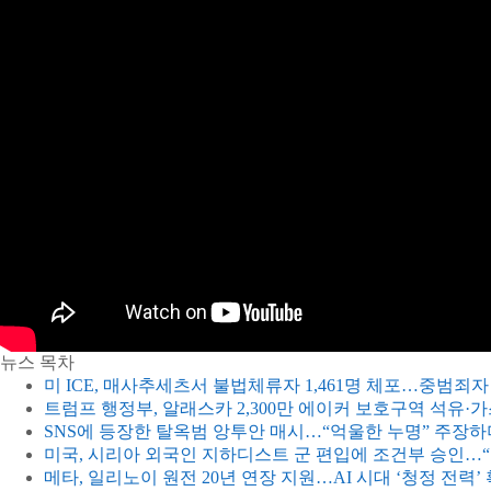
뉴스 목차
미 ICE, 매사추세츠서 불법체류자 1,461명 체포…중범죄자
트럼프 행정부, 알래스카 2,300만 에이커 보호구역 석유·
SNS에 등장한 탈옥범 앙투안 매시…“억울한 누명” 주장하
미국, 시리아 외국인 지하디스트 군 편입에 조건부 승인…
메타, 일리노이 원전 20년 연장 지원…AI 시대 ‘청정 전력’