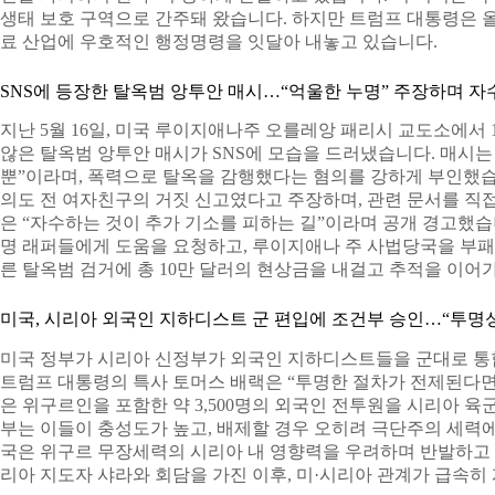
생태 보호 구역으로 간주돼 왔습니다. 하지만 트럼프 대통령은 
료 산업에 우호적인 행정명령을 잇달아 내놓고 있습니다.
SNS에 등장한 탈옥범 앙투안 매시…“억울한 누명” 주장하며 자
지난 5월 16일, 미국 루이지애나주 오를레앙 패리시 교도소에서 
않은 탈옥범 앙투안 매시가 SNS에 모습을 드러냈습니다. 매시
뿐”이라며, 폭력으로 탈옥을 감행했다는 혐의를 강하게 부인했습
의도 전 여자친구의 거짓 신고였다고 주장하며, 관련 문서를 직접
은 “자수하는 것이 추가 기소를 피하는 길”이라며 공개 경고했습
명 래퍼들에게 도움을 요청하고, 루이지애나 주 사법당국을 부패
른 탈옥범 검거에 총 10만 달러의 현상금을 내걸고 추적을 이어
미국, 시리아 외국인 지하디스트 군 편입에 조건부 승인…“투명성
미국 정부가 시리아 신정부가 외국인 지하디스트들을 군대로 통
트럼프 대통령의 특사 토머스 배랙은 “투명한 절차가 전제된다면 
은 위구르인을 포함한 약 3,500명의 외국인 전투원을 시리아 육
부는 이들이 충성도가 높고, 배제할 경우 오히려 극단주의 세력에
국은 위구르 무장세력의 시리아 내 영향력을 우려하며 반발하고 
리아 지도자 샤라와 회담을 가진 이후, 미·시리아 관계가 급속히