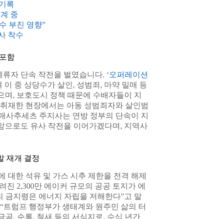
 기록
집계 중
수 부진 영향”
사 착수
 포함
류자 단속 작전을 벌였습니다. ‘
오퍼레이션
며 이 중 상당수가 살인, 성범죄, 마약 밀매 등
으며, 보호도시 정책 때문에 수배자들이 지
 취재한 현장에서는 아동 성범죄자와 살인범
 매사추세츠 주지사는 연방 정부의 단속이 지
 앞으로도 유사 작전을 이어가겠다며, 지역사
발 재개 결정
 대한 석유 및 가스 시추 제한을 전격 해제
려진 2,300만 에이커 규모의 공공 토지가 에
의 금지령은 에너지 자립을 저해한다”고 말
“트럼프 행정부가 생태계와 원주민 삶의 터
곰, 순록, 철새 등의 서식지로, 수십 년간