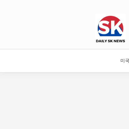
본
문
으
로
건
너
뛰
기
미국