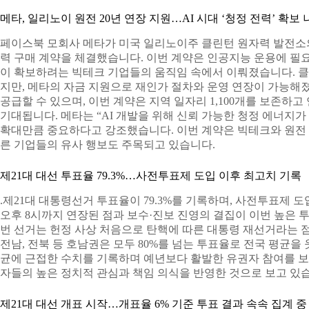
메타, 일리노이 원전 20년 연장 지원…AI 시대 ‘청정 전력’ 확보
페이스북 모회사 메타가 미국 일리노이주 클린턴 원자력 발전소의 
력 구매 계약을 체결했습니다. 이번 계약은 인공지능 운용에 필
이 확보하려는 빅테크 기업들의 움직임 속에서 이뤄졌습니다. 클린
지만, 메타의 자금 지원으로 재인가 절차와 운영 연장이 가능해졌
공급할 수 있으며, 이번 계약은 지역 일자리 1,100개를 보존하고 
기대됩니다. 메타는 “AI 개발을 위해 신뢰 가능한 청정 에너지
확대만큼 중요하다고 강조했습니다. 이번 계약은 빅테크와 원전 산
른 기업들의 유사 행보도 주목되고 있습니다.
제21대 대선 투표율 79.3%…사전투표제 도입 이후 최고치 기록
.제21대 대통령선거 투표율이 79.3%를 기록하며, 사전투표제
오후 8시까지 연장된 점과 보수·진보 진영의 결집이 이번 높은 
번 선거는 헌정 사상 처음으로 탄핵에 따른 대통령 재선거라는 
전남, 전북 등 호남권은 모두 80%를 넘는 투표율로 전국 평균을
균에 근접한 수치를 기록하며 예년보다 활발한 유권자 참여를 보
자들의 높은 정치적 관심과 책임 의식을 반영한 것으로 보고 있
제21대 대선 개표 시작…개표율 6% 기준 투표 결과 속속 집계 중