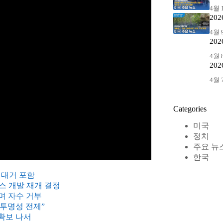
4월 1
20
4월 9
20
4월 8
20
4월 7
Categories
미국
정치
주요 뉴
한국
 대거 포함
가스 개발 재개 결정
며 자수 거부
“투명성 전제”
 확보 나서