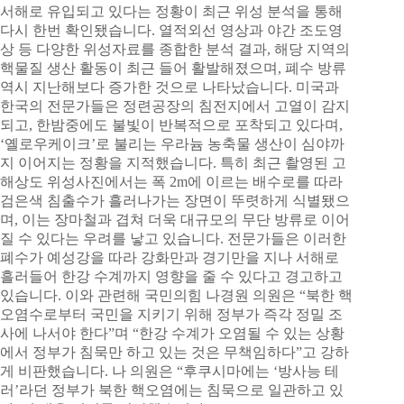
서해로 유입되고 있다는 정황이 최근 위성 분석을 통해
다시 한번 확인됐습니다. 열적외선 영상과 야간 조도영
상 등 다양한 위성자료를 종합한 분석 결과, 해당 지역의
핵물질 생산 활동이 최근 들어 활발해졌으며, 폐수 방류
역시 지난해보다 증가한 것으로 나타났습니다. 미국과
한국의 전문가들은 정련공장의 침전지에서 고열이 감지
되고, 한밤중에도 불빛이 반복적으로 포착되고 있다며,
‘옐로우케이크’로 불리는 우라늄 농축물 생산이 심야까
지 이어지는 정황을 지적했습니다. 특히 최근 촬영된 고
해상도 위성사진에서는 폭 2m에 이르는 배수로를 따라
검은색 침출수가 흘러나가는 장면이 뚜렷하게 식별됐으
며, 이는 장마철과 겹쳐 더욱 대규모의 무단 방류로 이어
질 수 있다는 우려를 낳고 있습니다. 전문가들은 이러한
폐수가 예성강을 따라 강화만과 경기만을 지나 서해로
흘러들어 한강 수계까지 영향을 줄 수 있다고 경고하고
있습니다. 이와 관련해 국민의힘 나경원 의원은 “북한 핵
오염수로부터 국민을 지키기 위해 정부가 즉각 정밀 조
사에 나서야 한다”며 “한강 수계가 오염될 수 있는 상황
에서 정부가 침묵만 하고 있는 것은 무책임하다”고 강하
게 비판했습니다. 나 의원은 “후쿠시마에는 ‘방사능 테
러’라던 정부가 북한 핵오염에는 침묵으로 일관하고 있