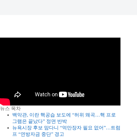
뉴스 목차
백악관, 이란 핵공습 보도에 “허위 왜곡…핵 프로
그램은 끝났다” 정면 반박
뉴욕시장 후보 맘다니 “억만장자 필요 없어”…트럼
프 “연방자금 중단” 경고