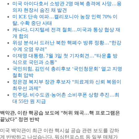
미국 아이다호서 소방관 2명 매복 총격에 사망…용
의자 현장서 숨진 채 발견
미 ICE 단속 여파…캘리포니아 농장 인력 70% 이
탈, 수확 중단 사태
캐나다, 디지털세 전격 철회…미국과 통상 협상 재
개 합의
위성 분석서 드러난 북한 핵폐수 방류 정황…“한강
수계 오염 우려”
이재명 대통령, 7월 3일 첫 기자회견…“타운홀 방
식으로 국민과 소통”
국민의힘, 김민석 총리후보 ‘국민청문회’ 열고 지명
철회 압박
정은경 복지부 장관 후보자 “의료계와 신뢰 복원이
최우선 과제”
민주당, 비수도권·농어촌 소비쿠폰 상향 추진…최
대 55만 원 지급
백악관, 이란 핵공습 보도에 “허위 왜곡…핵 프로그램은
끝났다” 정면 반박
미국 백악관이 최근 이란 핵시설 공습 관련 보도를 강하
게 반박하고 나섰습니다. 워싱턴포스트 등 일부 매체가