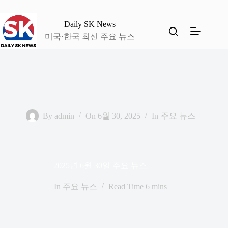
본
문
Daily SK News
으
미국·한국 최신 주요 뉴스
로
건
너
뛰
기
By
admin
On
6월 30, 2025
In
주요 뉴스
2025년 6월 30일 주요 뉴스
In
주요 뉴스
Read Time
6 mins