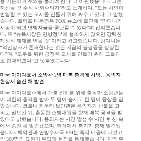
을 거론하며 주의를 돌리려 한다”고 비판했습니다. 그는
자신을 ‘민주적 사회주의자’라고 소개하며, “모든 시민이
번영할 수 있는 도시를 만들기 위해 싸우고 있다”고 말했
습니다. 트럼프 대통령은 FOX 뉴스에 출연해 “맘다니가
시장이 되면 연방자금을 중단할 수 있다”며 압박했습니
다. 또 “뉴욕시장은 연방정부에 협조하지 않으면 강력한
재정적 제재를 받을 것”이라고 경고했습니다. 맘다니는
“억만장자가 존재한다는 것은 지금의 불평등을 상징한
다”며, “모두를 위한 공정한 도시를 만들기 위해 그들과
도 협력하겠다”고 덧붙였습니다.
미국 아이다호서 소방관 2명 매복 총격에 사망…용의자
현장서 숨진 채 발견
미국 아이다호주에서 산불 진화를 위해 출동한 소방관들
이 괴한의 총격을 받아 두 명이 숨지고 한 명이 중상을 입
었습니다. 코트니 카운티 보안관은 용의자가 산불을 고
의로 일으킨 뒤, 출동한 소방대원을 향해 매복 공격을 벌
였다고 밝혔습니다. 용의자는 사건 발생 수 시간 후 산 속
에서 숨진 채 발견됐으며, 현장에서 총기가 함께 발견됐
습니다. 백악관과 연방수사국 FBI는 즉각 대응에 나섰고,
약 300명의 요원이 투입돼 현장을 통제했습니다. 지역 주