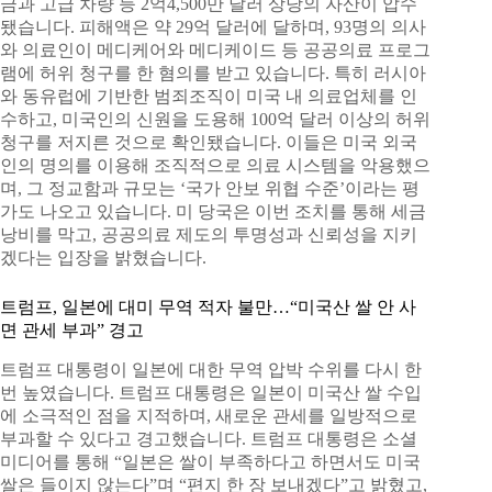
금과 고급 차량 등 2억4,500만 달러 상당의 자산이 압수
됐습니다. 피해액은 약 29억 달러에 달하며, 93명의 의사
와 의료인이 메디케어와 메디케이드 등 공공의료 프로그
램에 허위 청구를 한 혐의를 받고 있습니다. 특히 러시아
와 동유럽에 기반한 범죄조직이 미국 내 의료업체를 인
수하고, 미국인의 신원을 도용해 100억 달러 이상의 허위
청구를 저지른 것으로 확인됐습니다. 이들은 미국 외국
인의 명의를 이용해 조직적으로 의료 시스템을 악용했으
며, 그 정교함과 규모는 ‘국가 안보 위협 수준’이라는 평
가도 나오고 있습니다. 미 당국은 이번 조치를 통해 세금
낭비를 막고, 공공의료 제도의 투명성과 신뢰성을 지키
겠다는 입장을 밝혔습니다.
트럼프, 일본에 대미 무역 적자 불만…“미국산 쌀 안 사
면 관세 부과” 경고
트럼프 대통령이 일본에 대한 무역 압박 수위를 다시 한
번 높였습니다. 트럼프 대통령은 일본이 미국산 쌀 수입
에 소극적인 점을 지적하며, 새로운 관세를 일방적으로
부과할 수 있다고 경고했습니다. 트럼프 대통령은 소셜
미디어를 통해 “일본은 쌀이 부족하다고 하면서도 미국
쌀은 들이지 않는다”며 “편지 한 장 보내겠다”고 밝혔고,