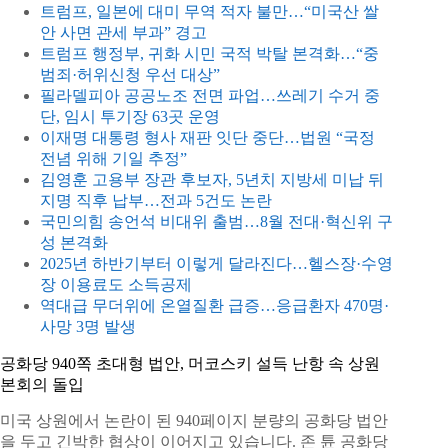
트럼프, 일본에 대미 무역 적자 불만…“미국산 쌀
안 사면 관세 부과” 경고
트럼프 행정부, 귀화 시민 국적 박탈 본격화…“중
범죄·허위신청 우선 대상”
필라델피아 공공노조 전면 파업…쓰레기 수거 중
단, 임시 투기장 63곳 운영
이재명 대통령 형사 재판 잇단 중단…법원 “국정
전념 위해 기일 추정”
김영훈 고용부 장관 후보자, 5년치 지방세 미납 뒤
지명 직후 납부…전과 5건도 논란
국민의힘 송언석 비대위 출범…8월 전대·혁신위 구
성 본격화
2025년 하반기부터 이렇게 달라진다…헬스장·수영
장 이용료도 소득공제
역대급 무더위에 온열질환 급증…응급환자 470명·
사망 3명 발생
공화당 940쪽 초대형 법안, 머코스키 설득 난항 속 상원
본회의 돌입
미국 상원에서 논란이 된 940페이지 분량의 공화당 법안
을 두고 긴박한 협상이 이어지고 있습니다. 존 튠 공화당