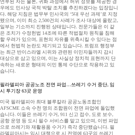
연루된 자는 물론, 귀화 과정에서 허위 정보를 제공한 경
우에도 민사상 국적 박탈 조치를 추진하겠다는 입장입니
다. 해당 지침은 법무부 민사국의 ‘5대 우선 과제’로 지정
됐으며, 이미 최소 2,500건의 사례가 조사 대상에 올랐고,
일부는 기소까지 진행된 상태입니다. 전문가들은 이 같
은 조치가 수정헌법 14조에 따른 적법절차 원칙을 침해
할 우려가 있으며, 표현의 자유를 위축시킬 수 있다는 점
에서 헌법적 논란도 제기되고 있습니다. 트럼프 행정부
는 최근 반이스라엘 시위와 관련된 이민자들까지 감시
대상으로 삼고 있으며, 이는 사실상 정치적 표현까지 단
속하는 새로운 형태의 이민 통제 수단으로 작용하고 있
습니다.
필라델피아 공공노조 전면 파업…쓰레기 수거 중단, 임
시 투기장 63곳 운영
미국 필라델피아 최대 블루칼라 공공노동조합인
AFSCME 소속 수천 명의 조합원이 전면 파업에 돌입했
습니다. 이들은 쓰레기 수거, 911 신고 접수, 도로 보수,
공항 운영 등 도시 필수 서비스를 맡고 있으며, 이번 파업
으로 쓰레기와 재활용품 수거가 즉각 중단됐습니다. 필
라델피아시는 임시 대책으로 시 전역에 63곳의 쓰레기