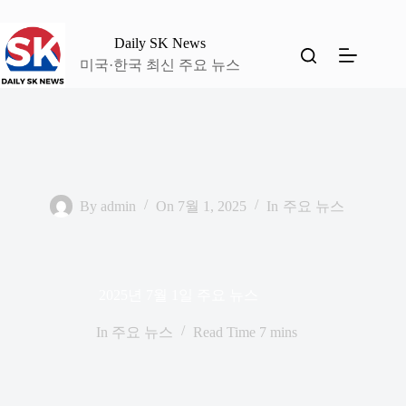
본
문
Daily SK News
으
미국·한국 최신 주요 뉴스
로
건
너
뛰
기
By
admin
On
7월 1, 2025
In
주요 뉴스
2025년 7월 1일 주요 뉴스
In
주요 뉴스
Read Time
7 mins