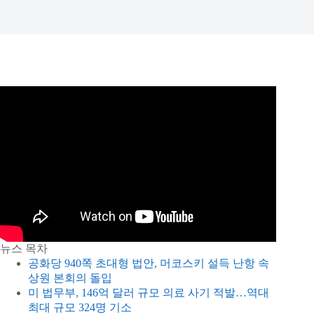
뉴스 목차
공화당 940쪽 초대형 법안, 머코스키 설득 난항 속
상원 본회의 돌입
미 법무부, 146억 달러 규모 의료 사기 적발…역대
최대 규모 324명 기소