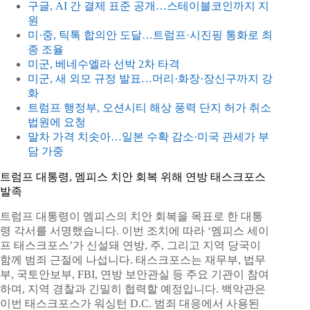
구글, AI 간 결제 표준 공개…스테이블코인까지 지
원
미·중, 틱톡 합의안 도달…트럼프·시진핑 통화로 최
종 조율
미군, 베네수엘라 선박 2차 타격
미군, 새 외모 규정 발표…머리·화장·장신구까지 강
화
트럼프 행정부, 오션시티 해상 풍력 단지 허가 취소
법원에 요청
말차 가격 치솟아…일본 수확 감소·미국 관세가 부
담 가중
트럼프 대통령, 멤피스 치안 회복 위해 연방 태스크포스
발족
트럼프 대통령이 멤피스의 치안 회복을 목표로 한 대통
령 각서를 서명했습니다. 이번 조치에 따라 ‘멤피스 세이
프 태스크포스’가 신설돼 연방, 주, 그리고 지역 당국이
함께 범죄 근절에 나섭니다. 태스크포스는 재무부, 법무
부, 국토안보부, FBI, 연방 보안관실 등 주요 기관이 참여
하며, 지역 경찰과 긴밀히 협력할 예정입니다. 백악관은
이번 태스크포스가 워싱턴 D.C. 범죄 대응에서 사용된