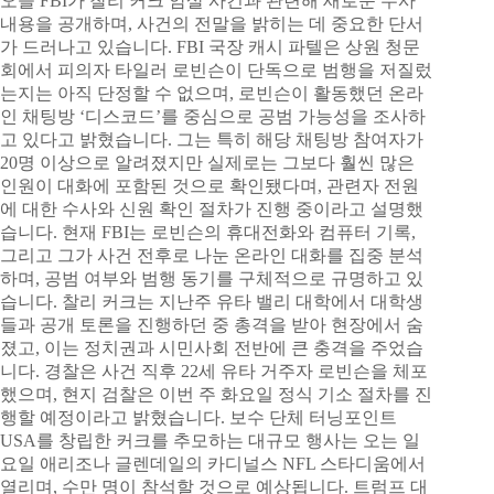
오늘 FBI가 찰리 커크 암살 사건과 관련해 새로운 수사
내용을 공개하며, 사건의 전말을 밝히는 데 중요한 단서
가 드러나고 있습니다. FBI 국장 캐시 파텔은 상원 청문
회에서 피의자 타일러 로빈슨이 단독으로 범행을 저질렀
는지는 아직 단정할 수 없으며, 로빈슨이 활동했던 온라
인 채팅방 ‘디스코드’를 중심으로 공범 가능성을 조사하
고 있다고 밝혔습니다. 그는 특히 해당 채팅방 참여자가
20명 이상으로 알려졌지만 실제로는 그보다 훨씬 많은
인원이 대화에 포함된 것으로 확인됐다며, 관련자 전원
에 대한 수사와 신원 확인 절차가 진행 중이라고 설명했
습니다. 현재 FBI는 로빈슨의 휴대전화와 컴퓨터 기록,
그리고 그가 사건 전후로 나눈 온라인 대화를 집중 분석
하며, 공범 여부와 범행 동기를 구체적으로 규명하고 있
습니다. 찰리 커크는 지난주 유타 밸리 대학에서 대학생
들과 공개 토론을 진행하던 중 총격을 받아 현장에서 숨
졌고, 이는 정치권과 시민사회 전반에 큰 충격을 주었습
니다. 경찰은 사건 직후 22세 유타 거주자 로빈슨을 체포
했으며, 현지 검찰은 이번 주 화요일 정식 기소 절차를 진
행할 예정이라고 밝혔습니다. 보수 단체 터닝포인트
USA를 창립한 커크를 추모하는 대규모 행사는 오는 일
요일 애리조나 글렌데일의 카디널스 NFL 스타디움에서
열리며, 수만 명이 참석할 것으로 예상됩니다. 트럼프 대