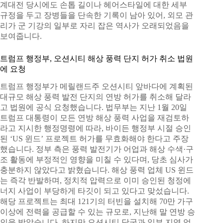
계대전 당시에도 손톱 길이나 헤어스타일에 대한 세부
규정을 두고 장병들을 단속한 기록이 남아 있어, 외모 관
리가 군 기강의 일부로 자리 잡은 역사가 오래되었음을
보여줍니다.
트럼프 행정부, 오션시티 해상 풍력 단지 허가 취소 법원
에 요청
트럼프 행정부가 메릴랜드주 오션시티 앞바다에 계획된
대규모 해상 풍력 발전 단지의 연방 허가를 취소해 달라
고 법원에 공식 요청했습니다. 법무부는 지난 1월 20일
트럼프 대통령이 모든 연방 해상 풍력 사업을 재검토하
라고 지시한 행정명령에 따라, 바이든 행정부 시절 승인
된 ‘US 윈드’ 프로젝트 허가를 무효화해야 한다고 주장
했습니다. 정부 측은 풍력 발전기가 어업과 해상 수색·구
조 활동에 부정적인 영향을 미칠 수 있다며, 당초 심사가
충분하지 않았다고 밝혔습니다. 해상 풍력 업체 US 윈드
는 즉각 반발하며, 정치적 압력으로 이미 승인된 청정에
너지 사업이 부당하게 타깃이 되고 있다고 맞섰습니다.
해당 프로젝트는 최대 121기의 터빈을 설치해 70만 가구
이상에 전력을 공급할 수 있는 규모로, 지난해 말 연방 승
인을 받았습니다. 하지만 오션시티 당국과 일부 지역 업