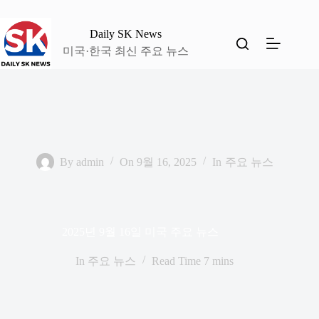
본
문
Daily SK News
으
미국·한국 최신 주요 뉴스
로
건
너
뛰
기
By
admin
On
9월 16, 2025
In
주요 뉴스
2025년 9월 16일 미국 주요 뉴스
In
주요 뉴스
Read Time
7 mins