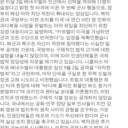
은 이달 2일 베네수엘라 인근에서 선박을 격파해 11명이
숨졌다고 밝힌 첫 타격에 이은 두 번째 군사 행동으로, 정
부의 해상 마약 차단 작전이 확대되는 양상입니다. 백악
관과 국방부는 이번 조치를 미국 내 연간 10만 명 안팎의
과다복용 사망을 유발하는 마약 유입을 차단하기 위한
강경 대응이라고 설명하며, “카르텔이 미국을 겨냥하면
군과 모든 수단으로 반격한다”는 입장을 재확인했습니
다. 해군과 특수전 자산이 작전에 참여했다는 사실만 일
부 공개된 가운데, 국방부는 구체적인 법적 근거에 대한
설명을 내놓지 않았으며, 이에 따라 인권단체들은 국제
법적 정당성에 의문을 제기하고 있습니다. 니콜라스 마
두로 베네수엘라 대통령은 앞선 9월 2일 공격을 “극악한
범죄”라고 규탄하며, 마약 단속을 구실로 한 무력 도발과
정권 교체 시도라고 비판했습니다. 트럼프 대통령은 최
신 타격 현장에 대해 “바다에 흩어진 화물만 봐도 증거가
분명하다”며 코카인과 펜타닐 포대를 거론했지만, 어떤
조직과 연계됐는지 구체적 식별 정보는 공개하지 않았습
니다. 국내에서는 공화·민주 양당 일부 인사들이 치안 강
화 명분과 법치주의 원칙 사이의 균형을 요구하는 가운
데, 인권단체들은 체포와 기소가 우선돼야 한다며 군사
적 살상 조치 중단을 촉구하고 있습니다. 백악관은 추가
작전 가능성을 시사했으나, 의회와 국제사회가 법적 근