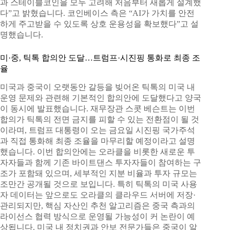
과 스테이블코인을 모두 고려해 처음부터 새롭게 설계했
다”고 밝혔습니다. 코인베이스 측은 “AI가 가치를 안전
하게 주고받을 수 있도록 상호 운용성을 확보했다”고 설
명했습니다.
미·중, 틱톡 합의안 도달…트럼프·시진핑 통화로 최종 조
율
미국과 중국이 오랫동안 갈등을 빚어온 틱톡의 미국 내
운영 문제와 관련해 기본적인 합의안에 도달했다고 양국
이 동시에 발표했습니다. 재무장관 스콧 베슨트는 이번
합의가 틱톡의 전면 금지를 피할 수 있는 전환점이 될 것
이라며, 트럼프 대통령이 오는 금요일 시진핑 국가주석
과 직접 통화해 최종 조율을 마무리할 예정이라고 설명
했습니다. 이번 합의안에는 오라클을 비롯한 새로운 투
자자들과 함께 기존 바이트댄스 투자자들이 참여하는 구
조가 포함돼 있으며, 세부적인 지분 비율과 투자 규모는
조만간 공개될 것으로 보입니다. 특히 틱톡의 미국 사용
자 데이터는 앞으로도 오라클의 클라우드 서버에 저장·
관리되지만, 핵심 자산인 추천 알고리즘은 중국 측과의
라이선스 협력 방식으로 운영될 가능성이 커 논란이 예
상됩니다. 미국 내 정치권과 안보 전문가들은 중국이 알