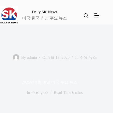
본
문
Daily SK News
으
미국·한국 최신 주요 뉴스
로
건
너
뛰
기
By
admin
On
9월 18, 2025
In
주요 뉴스
2025년 9월 18일 미국 주요 뉴스
In
주요 뉴스
Read Time
6 mins