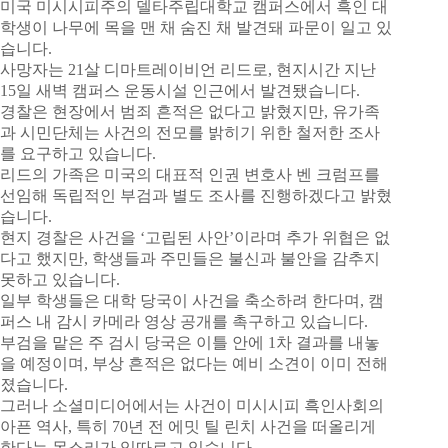
미국 미시시피주의 델타주립대학교 캠퍼스에서 흑인 대
학생이 나무에 목을 맨 채 숨진 채 발견돼 파문이 일고 있
습니다.
사망자는 21살 디마트레이비언 리드로, 현지시간 지난
15일 새벽 캠퍼스 운동시설 인근에서 발견됐습니다.
경찰은 현장에서 범죄 흔적은 없다고 밝혔지만, 유가족
과 시민단체는 사건의 전모를 밝히기 위한 철저한 조사
를 요구하고 있습니다.
리드의 가족은 미국의 대표적 인권 변호사 벤 크럼프를
선임해 독립적인 부검과 별도 조사를 진행하겠다고 밝혔
습니다.
현지 경찰은 사건을 ‘고립된 사안’이라며 추가 위협은 없
다고 했지만, 학생들과 주민들은 불신과 불안을 감추지
못하고 있습니다.
일부 학생들은 대학 당국이 사건을 축소하려 한다며, 캠
퍼스 내 감시 카메라 영상 공개를 촉구하고 있습니다.
부검을 맡은 주 검시 당국은 이틀 안에 1차 결과를 내놓
을 예정이며, 부상 흔적은 없다는 예비 소견이 이미 전해
졌습니다.
그러나 소셜미디어에서는 사건이 미시시피 흑인사회의
아픈 역사, 특히 70년 전 에밋 틸 린치 사건을 떠올리게
한다는 목소리가 잇따르고 있습니다.