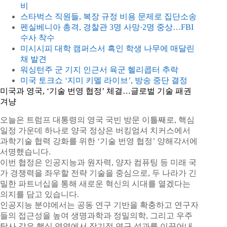
비
스타벅스 직원들, 복장 규정 비용 문제로 집단소송
펜실베니아 총격, 경찰관 3명 사망·2명 중상…FBI
수사 착수
미시시피 대학 캠퍼스서 흑인 학생 나무에 매달린
채 발견
워싱턴주 군 기지 인근서 육군 헬리콥터 추락
미국 토크쇼 ‘지미 키멜 라이브’, 방송 중단 결정
미국과 영국, ‘기술 번영 협정’ 체결…글로벌 기술 패권
겨냥
오늘은 트럼프 대통령의 영국 국빈 방문 이틀째로, 핵심
일정 가운데 하나로 양국 정상은 버킹엄셔 치커스에서
과학기술 협력 강화를 위한 ‘기술 번영 협정’ 양해각서에
서명했습니다.
이번 협정은 인공지능과 원자력, 양자 컴퓨팅 등 미래 국
가 경쟁력을 좌우할 전략 기술을 중심으로, 두 나라가 긴
밀한 파트너십을 통해 새로운 혁신의 시대를 열겠다는
의지를 담고 있습니다.
인공지능 분야에서는 공동 연구 기반을 확충하고 연구자
들의 접근성을 높여 생명과학과 정밀의학, 그리고 우주
탐사 같은 핵심 영역에서 장기적 연구 성과를 이끌어내