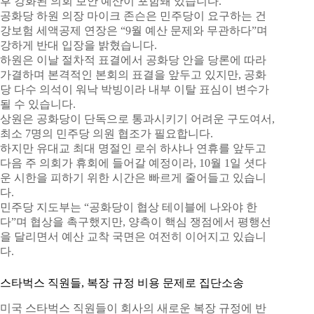
후 강화된 의회 보안 예산이 포함돼 있습니다.
공화당 하원 의장 마이크 존슨은 민주당이 요구하는 건
강보험 세액공제 연장은 “9월 예산 문제와 무관하다”며
강하게 반대 입장을 밝혔습니다.
하원은 이날 절차적 표결에서 공화당 안을 당론에 따라
가결하며 본격적인 본회의 표결을 앞두고 있지만, 공화
당 다수 의석이 워낙 박빙이라 내부 이탈 표심이 변수가
될 수 있습니다.
상원은 공화당이 단독으로 통과시키기 어려운 구도여서,
최소 7명의 민주당 의원 협조가 필요합니다.
하지만 유대교 최대 명절인 로쉬 하샤나 연휴를 앞두고
다음 주 의회가 휴회에 들어갈 예정이라, 10월 1일 셧다
운 시한을 피하기 위한 시간은 빠르게 줄어들고 있습니
다.
민주당 지도부는 “공화당이 협상 테이블에 나와야 한
다”며 협상을 촉구했지만, 양측이 핵심 쟁점에서 평행선
을 달리면서 예산 교착 국면은 여전히 이어지고 있습니
다.
스타벅스 직원들, 복장 규정 비용 문제로 집단소송
미국 스타벅스 직원들이 회사의 새로운 복장 규정에 반