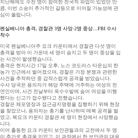
지난해에도 수천 명이 참여한 전국적 파업이 있었던 만
큼, 이번 소송이 추가적인 갈등으로 이어질 가능성에 관
심이 쏠립니다.
펜실베니아 총격, 경찰관 3명 사망·2명 중상…FBI 수사
착수
미국 펜실베니아주 요크 카운티에서 경찰관 다섯 명이
총격을 받아 이 가운데 세 명이 숨지고 두 명이 중상을 입
는 사건이 발생했습니다.
총격은 현지시간 17일 오후, 노스 코도러스 타운십의 한
농가 인근에서 벌어졌으며, 경찰은 가정 분쟁과 관련한
사건을 추적하던 중 갑작스럽게 공격을 받았습니다.
수사 당국은 용의자가 해당 주택에 거주하는 여성의 전
연인이며, 사건 전날부터 옥수수밭에 숨어 여성을 미행
했다는 신고가 접수됐다고 전했습니다.
경찰은 체포영장과 접근금지명령을 집행하기 위해 현장
을 찾았으나, 용의자는 총기를 난사하며 매복 공격을 벌
였고, 북요크 카운티 경찰관 세 명이 현장에서 사망했습
니다.
이어 출동한 요크 카운티 보안관들과의 교전에서 두 명
이 추가로 총격을 입었고, 이 과정에서 한 보안관의 대응