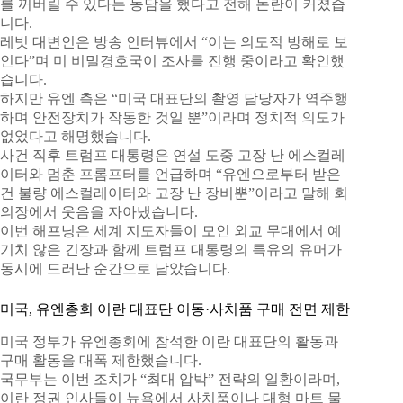
를 꺼버릴 수 있다는 농담을 했다고 전해 논란이 커졌습
니다.
레빗 대변인은 방송 인터뷰에서 “이는 의도적 방해로 보
인다”며 미 비밀경호국이 조사를 진행 중이라고 확인했
습니다.
하지만 유엔 측은 “미국 대표단의 촬영 담당자가 역주행
하며 안전장치가 작동한 것일 뿐”이라며 정치적 의도가
없었다고 해명했습니다.
사건 직후 트럼프 대통령은 연설 도중 고장 난 에스컬레
이터와 멈춘 프롬프터를 언급하며 “유엔으로부터 받은
건 불량 에스컬레이터와 고장 난 장비뿐”이라고 말해 회
의장에서 웃음을 자아냈습니다.
이번 해프닝은 세계 지도자들이 모인 외교 무대에서 예
기치 않은 긴장과 함께 트럼프 대통령의 특유의 유머가
동시에 드러난 순간으로 남았습니다.
미국, 유엔총회 이란 대표단 이동·사치품 구매 전면 제한
미국 정부가 유엔총회에 참석한 이란 대표단의 활동과
구매 활동을 대폭 제한했습니다.
국무부는 이번 조치가 “최대 압박” 전략의 일환이라며,
이란 정권 인사들이 뉴욕에서 사치품이나 대형 마트 물