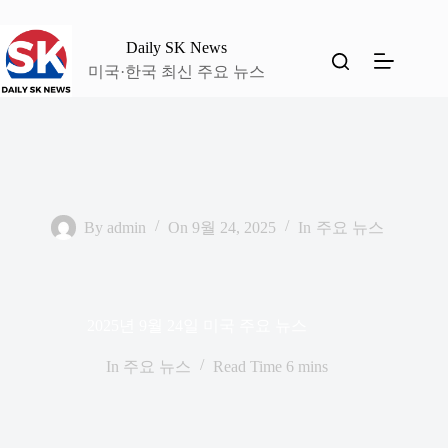
본
문
Daily SK News
으
미국·한국 최신 주요 뉴스
로
건
너
뛰
기
By
admin
On
9월 24, 2025
In
주요 뉴스
2025년 9월 24일 미국 주요 뉴스
In
주요 뉴스
Read Time
6 mins