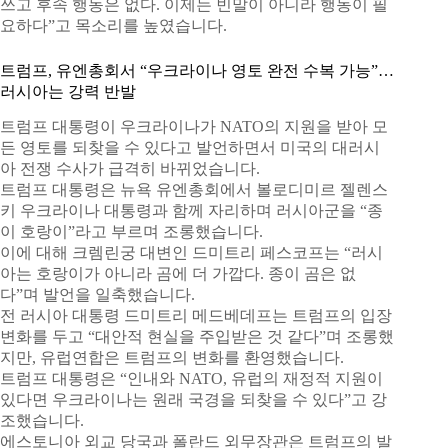
쓰고 후속 행동은 없다. 이제는 빈말이 아니라 행동이 필
요하다”고 목소리를 높였습니다.
트럼프, 유엔총회서 “우크라이나 영토 완전 수복 가능”…
러시아는 강력 반발
트럼프 대통령이 우크라이나가 NATO의 지원을 받아 모
든 영토를 되찾을 수 있다고 발언하면서 미국의 대러시
아 전쟁 수사가 급격히 바뀌었습니다.
트럼프 대통령은 뉴욕 유엔총회에서 볼로디미르 젤렌스
키 우크라이나 대통령과 함께 자리하며 러시아군을 “종
이 호랑이”라고 부르며 조롱했습니다.
이에 대해 크렘린궁 대변인 드미트리 페스코프는 “러시
아는 호랑이가 아니라 곰에 더 가깝다. 종이 곰은 없
다”며 발언을 일축했습니다.
전 러시아 대통령 드미트리 메드베데프는 트럼프의 입장
변화를 두고 “대안적 현실을 주입받은 것 같다”며 조롱했
지만, 유럽연합은 트럼프의 변화를 환영했습니다.
트럼프 대통령은 “인내와 NATO, 유럽의 재정적 지원이
있다면 우크라이나는 원래 국경을 되찾을 수 있다”고 강
조했습니다.
에스토니아 외교 당국과 폴란드 외무장관은 트럼프의 발