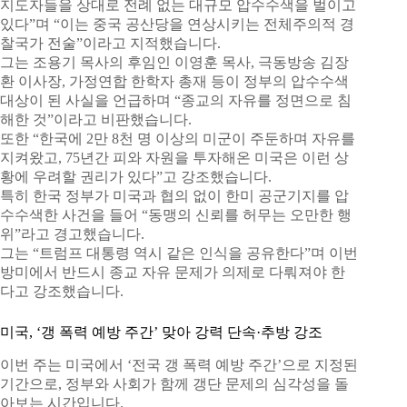
지도자들을 상대로 전례 없는 대규모 압수수색을 벌이고
있다”며 “이는 중국 공산당을 연상시키는 전체주의적 경
찰국가 전술”이라고 지적했습니다.
그는 조용기 목사의 후임인 이영훈 목사, 극동방송 김장
환 이사장, 가정연합 한학자 총재 등이 정부의 압수수색
대상이 된 사실을 언급하며 “종교의 자유를 정면으로 침
해한 것”이라고 비판했습니다.
또한 “한국에 2만 8천 명 이상의 미군이 주둔하며 자유를
지켜왔고, 75년간 피와 자원을 투자해온 미국은 이런 상
황에 우려할 권리가 있다”고 강조했습니다.
특히 한국 정부가 미국과 협의 없이 한미 공군기지를 압
수수색한 사건을 들어 “동맹의 신뢰를 허무는 오만한 행
위”라고 경고했습니다.
그는 “트럼프 대통령 역시 같은 인식을 공유한다”며 이번
방미에서 반드시 종교 자유 문제가 의제로 다뤄져야 한
다고 강조했습니다.
미국, ‘갱 폭력 예방 주간’ 맞아 강력 단속·추방 강조
이번 주는 미국에서 ‘전국 갱 폭력 예방 주간’으로 지정된
기간으로, 정부와 사회가 함께 갱단 문제의 심각성을 돌
아보는 시간입니다.