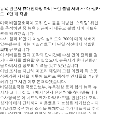
뉴욕 인근서 휴대전화망 마비 노린 불법 서버 300대·심카
드 10만 개 적발
미국 비밀경호국이 고위 인사들을 겨냥한 ‘스와팅’ 위협
을 추적하던 중 뉴욕 인근에서 대규모 불법 서버 네트워
크를 발견했습니다.
수사 결과 10만 개 이상의 심카드와 300여 대의 서버가
압수됐는데, 이는 비밀경호국이 단일 작전에서 적발한
최대 규모입니다.
이 서버들은 원격 조작돼 단시간에 수천 건의 전화를 걸
거나 문자를 발송할 수 있었으며, 뉴욕시의 휴대전화망
을 마비시킬 정도의 위력을 갖고 있었습니다.
이번 조사는 지난해 마조리 테일러 그린 의원과 릭 스콧
상원의원 자택을 비롯해 트럼프 행정부 인사들을 겨냥한
허위 신고 사건 이후 본격화됐습니다.
비밀경호국은 국토안보부, 뉴욕경찰 등과 함께 뉴욕·뉴
저지·코네티컷 일대에서 ‘전자 은신처’를 찾아냈습니다.
수사당국은 이 네트워크가 마약 카르텔, 인신매매 조직,
심지어 테러 단체까지 이용했을 가능성을 제기했습니다.
비밀경호국은 해당 조직을 해체하고 추가 네트워크 추적
에 나섰지만, “미국 전역에 유사한 시스템이 있을 수 있