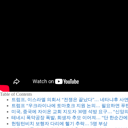
Table of Contents
트럼프, 이스라엘 의회서 “전쟁은 끝났다”… 네타냐후 사
트럼프 “우크라이나에 토마호크 지원 논의… 필요하면 푸틴
미국, 중국에 자이온 교회 지도자 30명 석방 요구… “신앙
테네시 폭약공장 폭발, 희생자 추모 이어져… “단 한순간에
헌팅턴비치 보행자 다리에 헬기 추락… 5명 부상