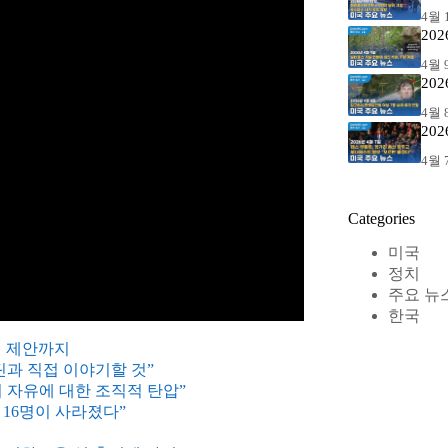
4월 1
20
4월 9
20
4월 8
20
4월 7
Categories
미국
정치
주요 뉴
한국
면 제안까지
과 직접 이야기할 것”
의 자유에 대한 조직적 탄압”
 16명이 사라졌다”