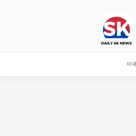
본
문
으
로
건
너
뛰
기
미국