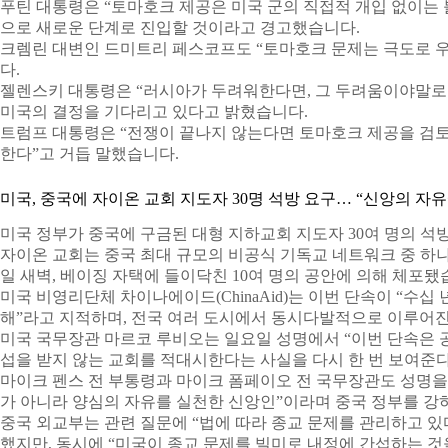
푸틴 대통령은 “토마호크 제공은 미국 군의 직접적 개입 없이는 
으로 새로운 단계로 진입할 것이라고 경고했습니다.
크렘린 대변인 드미트리 페스코프도 “토마호크 문제는 극도로 우
다.
젤렌스키 대통령은 “러시아가 두려워한다면, 그 두려움이야말로 
미국의 결정을 기다리고 있다고 밝혔습니다.
트럼프 대통령은 “전쟁이 끝나지 않는다면 토마호크 제공을 검토할
한다”고 거듭 말했습니다.
미국, 중국에 자이온 교회 지도자 30명 석방 요구… “신앙의 자
미국 정부가 중국에 구금된 대형 지하교회 지도자 30여 명의 석
자이온 교회는 중국 최대 규모의 비공식 기독교 네트워크 중 하나
일 새벽, 베이징 자택에 들이닥친 10여 명의 공안에 의해 체포됐
미국 비영리단체 차이나에이드(ChinaAid)는 이번 단속이 “수
해”라고 지적하며, 전국 여러 도시에서 동시다발적으로 이루어진
미국 국무장관 마르코 루비오는 일요일 성명에서 “이번 단속은 
섭을 받지 않는 교회를 적대시한다는 사실을 다시 한 번 보여준
마이크 펜스 전 부통령과 마이크 폼페이오 전 국무장관도 성명을
가 아니라 양심의 자유를 실천한 신앙인”이라며 중국 정부를 강
중국 외교부는 관련 질문에 “법에 따라 종교 문제를 관리하고 있
했지만, 동시에 “미국이 종교 문제를 빌미로 내정에 간섭하는 것