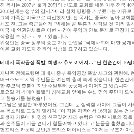
진 목사는 2007년 불과 20명의 신도로 교회를 세운 이후 전국 40
2018년에는 정부의 감시카메라 설치 명령을 거부했다는 이유로 
그의 가족은 미국으로 피신했지만, 진 목사는 중국에 남아 교회
체포 전, 그는 측근들에게 “박해는 곧 부흥의 시작일 것”이라 
미국 내 인권단체들은 이번 사건이 무역과 안보 문제로 긴장이 
작용할 수 있다고 보고 있습니다.
워싱턴은 중국 정부의 종교 자유 탄압을 “국제사회에 대한 공개적
이온 교회 지도자 전원의 석방을 요구하고 있습니다.
테네시 폭약공장 폭발, 희생자 추모 이어져… “단 한순간에 16명
지난주 전해드렸던 테네시 중부 폭약공장 폭발 사고와 관련해, 
버크스노트 지역 주민들은 여전히 충격 속에 있습니다. 한순간에 
한 추모의 촛불이 지난 주말부터 곳곳에서 이어지고 있습니다.
토요일 저녁 메이플밸리 침례교회 앞에는 수십 명의 주민이 모여
고 찬송가를 불렀습니다.
“그날은 평범한 하루였어요. 그런데 눈 깜짝할 사이에 그들이 사
는 목소리로 그렇게 말하며, “이 작은 지역에서 16명을 잃는 건
희생자 가운데 한 명의 친구였던 제리 뉴컴은 “우린 서로의 집을
과 손주들이 지금 견디기 힘들어하고 있다”고 눈물을 훔쳤습니다
험프리스 카운티 보안관 크리스 데이비스는 “이제는 구조가 아닌 