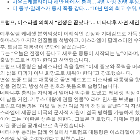
사우스캐롤라이나 해안 바에서 총격… 4명 사망·20명 부상
미 동부·알래스카 동시 폭풍 강타… “10년 만의 최고 수위,
트럼프, 이스라엘 의회서 “전쟁은 끝났다”… 네타냐후 사면 제
예루살렘 케네셋 본회의장이 이례적인 긴장과 기대감으로 가득 
하마스가 마지막 인질들을 석방하고, 이스라엘이 팔레스타인 수감자
후, 트럼프 대통령이 연단에 올랐습니다.
그는 “오늘은 전쟁이 끝나고 새로운 중동이 시작되는 날”이라며,
출발점으로 바꿔야 한다고 선언했습니다.
트럼프 대통령은 팔레스타인 측을 향해 “이제 증오와 폭력을 버리
의 삶을 파괴가 아닌 희망으로 채워야 한다”고 강조했습니다.
연설 도중 트럼프 대통령은 돌연 헤르초그 이스라엘 대통령을 향
안을 던졌고, 방청석은 환호와 웃음으로 술렁였습니다.
네타냐후 총리는 자리에서 일어나 박수를 보냈고, 케네셋 의장 
에 남을 거인, 키루스 대왕에 견줄 인물”이라며 찬사를 보냈습니
트럼프 대통령은 “여덟 달 동안 여덟 개의 전쟁을 끝냈다”며 자신
스라엘에 제공된 미국의 군사적 지원이 결국 평화를 가능하게 
이어 그는 “이란은 생존을 원한다. 그들은 피로했다. 이제는 평화
지원 중단을 공개적으로 촉구했습니다.
네타냐후 총리는 답례 연설에서 “트럼프 대통령은 이스라엘이 가진
스라엘 상’을 수여하겠다고 밝혔습니다.