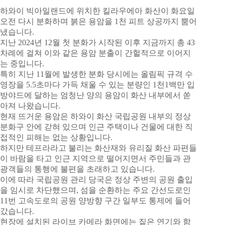
하와이 빅아일랜드에 위치한 킬라우에아 화산이 화요일
오전 다시 분화하며 붉은 용암을 1천 피트 상공까지 뿜어
냈습니다.
지난 2024년 12월 첫 분화가 시작된 이후 지금까지 총 43
차례에 걸쳐 이와 같은 용암 분출이 간헐적으로 이어지
는 중입니다.
특히 지난 11월에 발생한 분화 당시에는 올림픽 규격 수
영장을 5.5초마다 가득 채울 수 있는 분량인 1천1백만 입
방야드에 달하는 엄청난 양의 용암이 화산 내부에서 쏟
아져 나왔습니다.
현재 뜨거운 용암은 하와이 화산 국립공원 내부의 정상
분화구 안에 갇혀 있으며 인근 주택이나 건물에 대한 직
접적인 피해는 없는 상황입니다.
하지만 테프라라고 불리는 화산재와 유리질 화산 파편들
이 바람을 타고 인근 지역으로 떨어지면서 주민들과 관
광객들의 통행에 불편을 초래하고 있습니다.
이에 따라 국립공원 관리 당국은 정상 주변의 공원 출입
을 임시로 차단했으며, 섬을 순환하는 주요 간선도로인
11번 고속도로의 공원 양방향 구간 일부도 통제에 들어
갔습니다.
현장에 설치된 라이브 카메라 화면에는 짙은 연기와 함