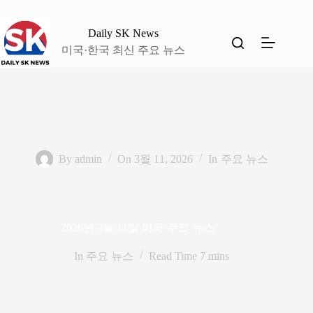
본
문
Daily SK News
으
미국·한국 최신 주요 뉴스
로
건
너
뛰
기
By
admin
On
3월 11, 2026
In
주요 뉴스
2026년 3월 11일 미국 주요 뉴스
In
주요 뉴스
Read Time
7 mins