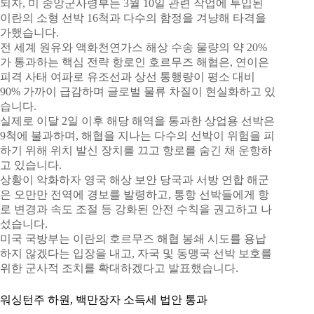
되자, 미 중앙군사령부는 3월 10일 관련 작업에 투입된
이란의 소형 선박 16척과 다수의 함정을 겨냥해 타격을
가했습니다.
전 세계 원유와 액화천연가스 해상 수송 물량의 약 20%
가 통과하는 핵심 전략 항로인 호르무즈 해협은, 연이은
피격 사태 여파로 유조선과 상선 통행량이 평소 대비
90% 가까이 급감하며 글로벌 물류 차질이 현실화하고 있
습니다.
실제로 이달 2일 이후 해당 해역을 통과한 상업용 선박은
9척에 불과하며, 해협을 지나는 다수의 선박이 위험을 피
하기 위해 위치 발신 장치를 끄고 항로를 숨긴 채 운항하
고 있습니다.
상황이 악화하자 영국 해상 보안 당국과 서방 연합 해군
은 오만만 전역에 경보를 발령하고, 통항 선박들에게 항
로 변경과 속도 조절 등 강화된 안전 수칙을 권고하고 나
섰습니다.
미국 국방부는 이란의 호르무즈 해협 봉쇄 시도를 용납
하지 않겠다는 입장을 내고, 자국 및 동맹국 선박 보호를
위한 군사적 조치를 확대하겠다고 발표했습니다.
워싱턴주 하원, 백만장자 소득세 법안 통과