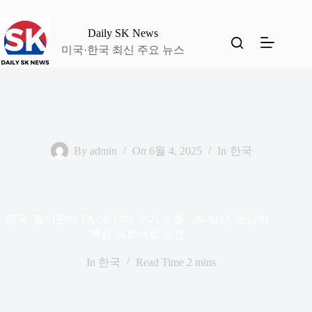
본
문
Daily SK News
으
미국·한국 최신 주요 뉴스
로
건
너
뛰
기
By
admin
On
6월 4, 2025
In
한국
한국, 필리핀에 FA-50 12대 추가 수출…K-방산, 동남아
핵심 파트너로 굳건
In
한국
Read Time
2 mins