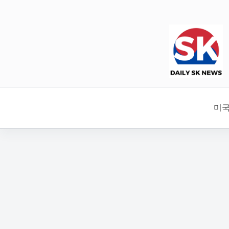
본
문
으
로
건
너
뛰
기
미국